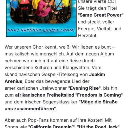
unsere vierte CD!
Sie trägt den Titel
"Same Great Power"
und steckt voller
Energie, Vielfalt und
Herzblut.
Wer unseren Chor kennt, weiß: Wir lieben es bunt –
musikalisch wie menschlich. Auf dem neuen Album
nehmen wir euch mit auf eine Reise durch
verschiedene Kulturen und Klangwelten. Vom
skandinavischen Gospel-Titelsong von
Joakim
Arenius
, über das bewegende Lied der
amerikanischen Ureinwohner
"Evening Rise"
, bis hin
zum
afrikanischen Freiheitslied "Freedom is Coming"
und dem irischen Segensklassiker
"Möge die Straße
uns zusammenführen"
.
Aber auch Pop-Fans kommen auf ihre Kosten! Mit
Songs wie
"California Dreamin’"
,
"Hit the Road Jack"